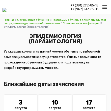
+7 (391) 272-85-15
+7 (967) 612-85-15
ГЛАВНАЯ
Главная
Организация обучения
Программы обучения для специалистов
со средним медицинским образованием
Повышение квалификации
НАШИ УСЛУГИ
Эпидемиология (паразитология)
СВЕДЕНИЯ ОБ ОРГАНИЗАЦИИ
ЭПИДЕМИОЛОГИЯ
(ПАРАЗИТОЛОГИЯ)
НАШИ МЕРОПРИЯТИЯТИЯ
НОВОСТИ
Уважаемые коллеги, на данный момент обучение по выбранной
вами специальности не осуществляется. Узнать о возможности
АККРЕДИТАЦИЯ
прохождения обучения в будущем или подать заявку на
КОНТАКТЫ
разработку программы вы можете…
Ближайшие даты зачисления
3
10
17
августа
августа
августа