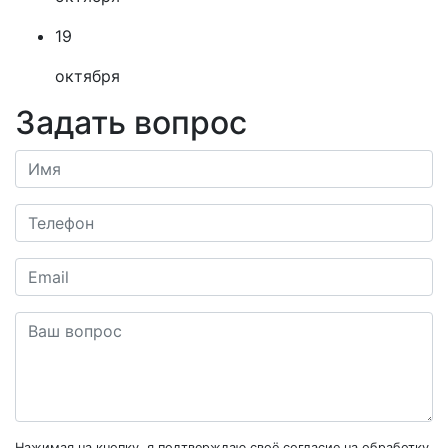
19
октября
Задать вопрос
Нажимая на кнопку, я подтверждаю своё согласие на обработку