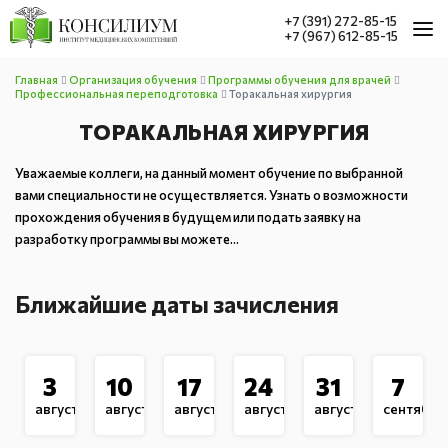
+7 (391) 272-85-15
+7 (967) 612-85-15
ГЛАВНАЯ
Главная
Организация обучения
Программы обучения для врачей
Профессиональная переподготовка
Торакальная хирургия
НАШИ УСЛУГИ
ТОРАКАЛЬНАЯ ХИРУРГИЯ
СВЕДЕНИЯ ОБ ОРГАНИЗАЦИИ
НАШИ МЕРОПРИЯТИЯТИЯ
Уважаемые коллеги, на данный момент обучение по выбранной
вами специальности не осуществляется. Узнать о возможности
НОВОСТИ
прохождения обучения в будущем или подать заявку на
АККРЕДИТАЦИЯ
разработку программы вы можете…
КОНТАКТЫ
Ближайшие даты зачисления
3
10
17
24
31
7
августа
августа
августа
августа
августа
сентября